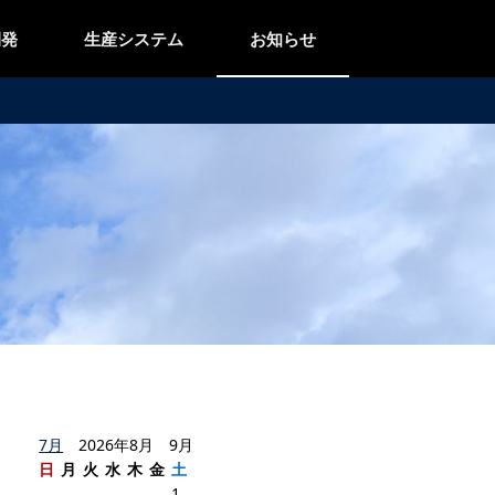
開発
生産システム
お知らせ
7月
2026年8月 9月
日
月
火
水
木
金
土
1