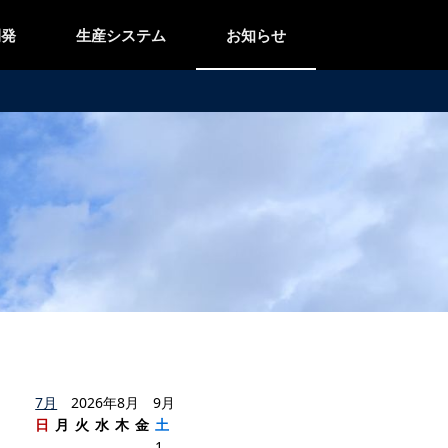
開発
生産システム
お知らせ
7月
2026年8月 9月
日
月
火
水
木
金
土
1