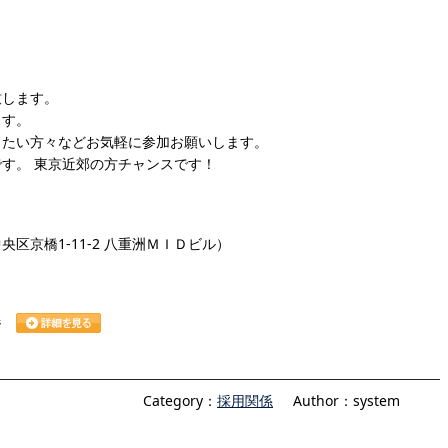
致します。
ます。
りたい方々などお気軽に参加お願いします。
す。 東京近郊の方チャンスです！
区京橋1-11-2 八重洲ＭＩＤビル）
ージ
Category：
採用関係
Author：system