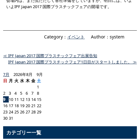
会場内は、まだ慌ただしく各社準備をしていますが、明日には、いよ
いよIPF Japan 2017 国際プラスチックフェアの開場です。
Category：
イベント
Author：system
≪ IPF Japan 2017 国際プラスチックフェア出展告知
IPF Japan 2017 国際プラスチックフェア1日目がスタートしました。 ≫
7月
2026年8月 9月
日
月
火
水
木
金
土
1
2
3
4
5
6
7
8
9
10
11
12
13
14
15
16
17
18
19
20
21
22
23
24
25
26
27
28
29
30
31
カテゴリー一覧