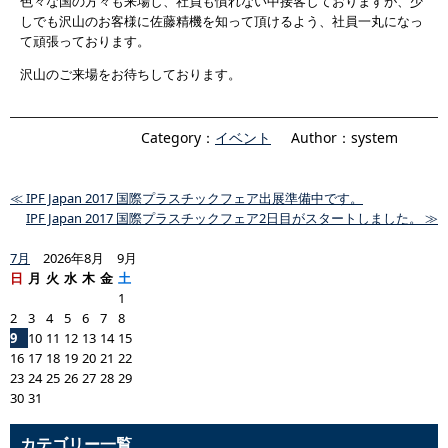
色々な国の方々も来場し、社員も慣れない中接客しておりますが、少
しでも沢山のお客様に佐藤精機を知って頂けるよう、社員一丸になっ
て頑張っております。
沢山のご来場をお待ちしております。
Category：
イベント
Author：system
≪ IPF Japan 2017 国際プラスチックフェア出展準備中です。
IPF Japan 2017 国際プラスチックフェア2日目がスタートしました。 ≫
7月
2026年8月 9月
日
月
火
水
木
金
土
1
2
3
4
5
6
7
8
9
10
11
12
13
14
15
16
17
18
19
20
21
22
23
24
25
26
27
28
29
30
31
カテゴリー一覧